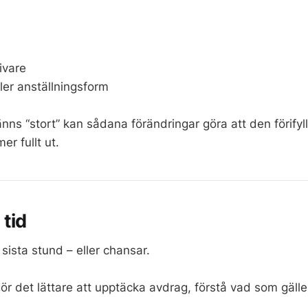
ivare
ler anställningsform
nns “stort” kan sådana förändringar göra att den förifyl
er fullt ut.
 tid
 sista stund – eller chansar.
d gör det lättare att upptäcka avdrag, förstå vad som gäll
.