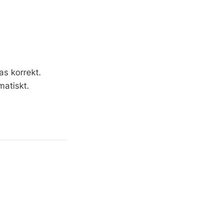
s korrekt.
matiskt.