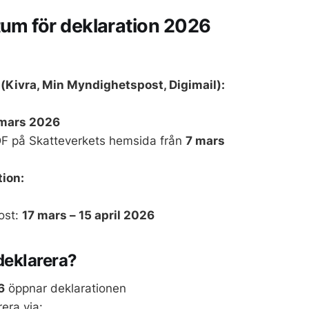
tum för deklaration 2026
 (Kivra, Min Myndighetspost, Digimail):
mars 2026
F på Skatteverkets hemsida från
7 mars
ion:
ost:
17 mars – 15 april 2026
deklarera?
6
öppnar deklarationen
era via: