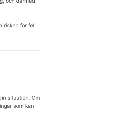
rag, och därmed
 risken för fel
din situation. Om
ringar som kan