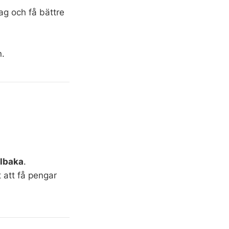
ag och få bättre
n.
llbaka
.
 att få pengar