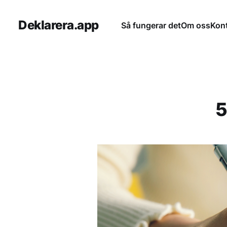
Deklarera.app
Så fungerar det
Om oss
Kon
5