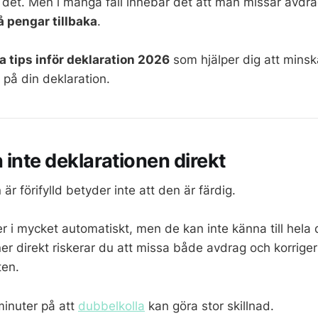
ker det. Men i många fall innebär det att man missar avd
å pengar tillbaka
.
a tips inför deklaration 2026
som hjälper dig att minska
l på din deklaration.
 inte deklarationen direkt
är förifylld betyder inte att den är färdig.
er i mycket automatiskt, men de kan inte känna till hela 
r direkt riskerar du att missa både avdrag och korrige
ten.
minuter på att
dubbelkolla
kan göra stor skillnad.