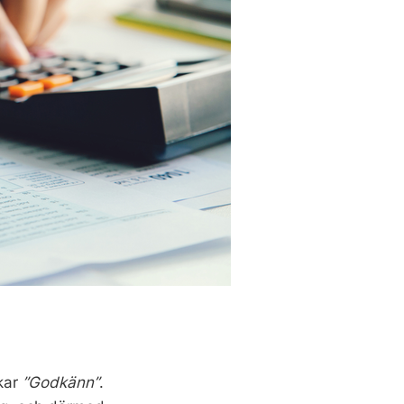
ckar
”Godkänn”
.