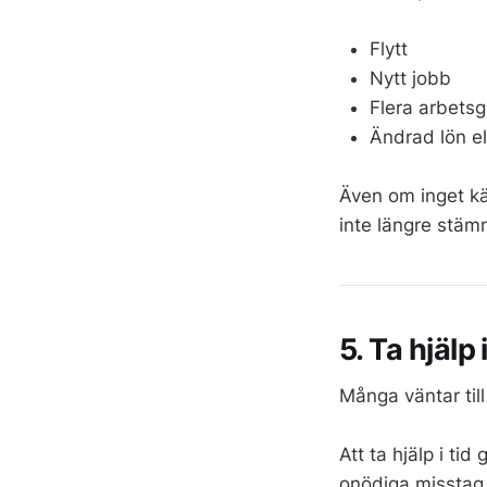
Flytt
Nytt jobb
Flera arbetsg
Ändrad lön el
Även om inget kä
inte längre stämm
5. Ta hjälp i
Många väntar till
Att ta hjälp i ti
onödiga misstag