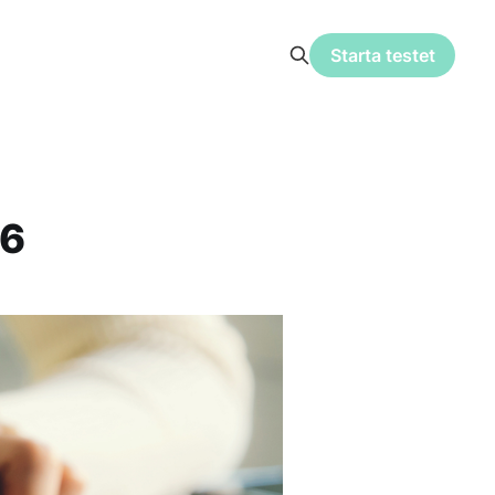
Starta testet
26