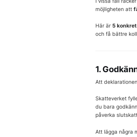
I vissa fall räc
möjligheten att
f
Här är
5 konkret
och få bättre kol
1. Godkänn
Att deklarationen 
Skatteverket fyll
du bara godkänne
påverka slutskat
Att lägga några 