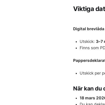
Viktiga da
Digital brevlåda
Utskick:
3–7 
Finns som PD
Pappersdeklarat
Utskick per p
När kan du 
18 mars 202
Du kan deklar